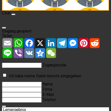
Chat
Eingang gesperrt
Teilen
Email
WhatsApp
Facebook
X
LinkedIn
Telegram
Messenger
Pinterest
Reddit
Line
Viber
VK
Qzone
WeChat
Zugangscode
Ich habe meine Daten bereits eingegeben
Name
Firma
E-Mail
Telefon
Lernergebnis