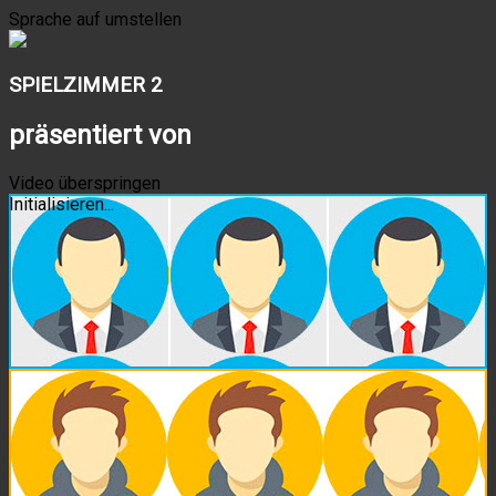
Sprache auf
umstellen
SPIELZIMMER 2
präsentiert von
Video überspringen
Initialisieren...